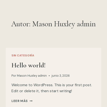
Saltar
al
contenido
Autor: Mason Huxley admin
SIN CATEGORÍA
Hello world!
Por
Mason Huxley admin
junio 3, 2026
Welcome to WordPress. This is your first post.
Edit or delete it, then start writing!
HELLO
LEER MÁS
WORLD!